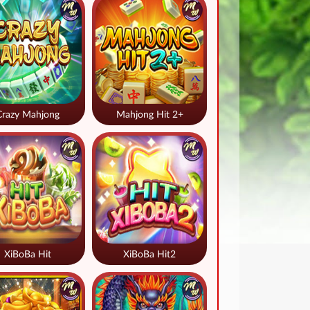
Crazy Mahjong
Mahjong Hit 2+
XiBoBa Hit
XiBoBa Hit2