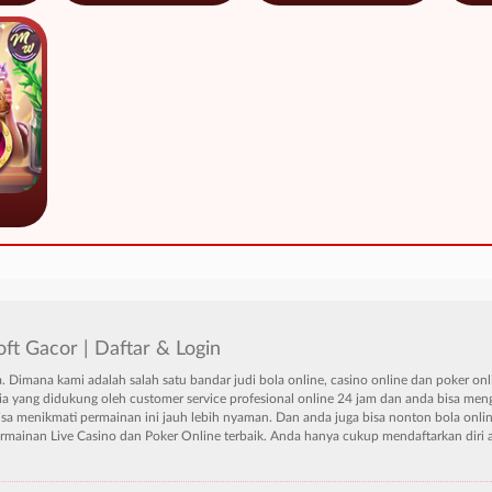
ft Gacor | Daftar & Login
a. Dimana kami adalah salah satu bandar judi bola online, casino online dan poker 
sia yang didukung oleh customer service profesional online 24 jam dan anda bisa me
menikmati permainan ini jauh lebih nyaman. Dan anda juga bisa nonton bola online
rmainan Live Casino dan Poker Online terbaik. Anda hanya cukup mendaftarkan diri