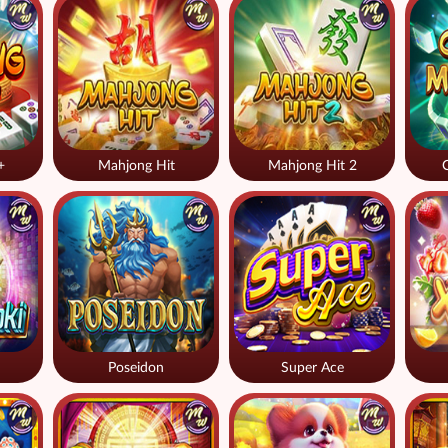
+
Mahjong Hit
Mahjong Hit 2
Poseidon
Super Ace