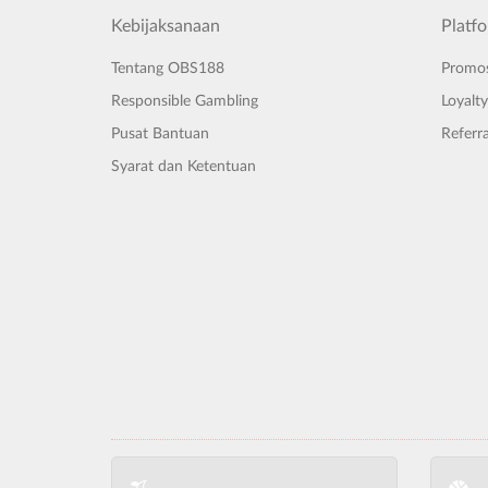
Kebijaksanaan
Platf
Tentang OBS188
Promos
Responsible Gambling
Loyalty
Pusat Bantuan
Referra
Syarat dan Ketentuan