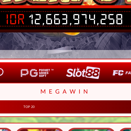
IDR
12,663,974,258
MEGAWIN
TOP 20