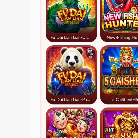
Fu Dai Lian Lian-Dragon
New-Fishing Hu
Fu Dai Lian Lian-Panda
5 CaiShen(H5