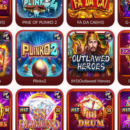
H5)
PINE OF PLINKO 2
FA DA CAI(H5)
G-
a
Plinko2
(H5)Outlawed Heroes