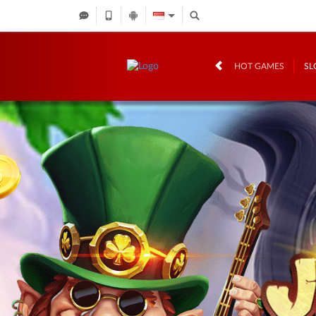
HOT GAMES
SL