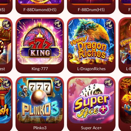
H5)
F-88Diamond(H5)
F-88Drum(H5)
F
est
King-777
L-DragonRiches
L-
Plinko3
Super Ace+